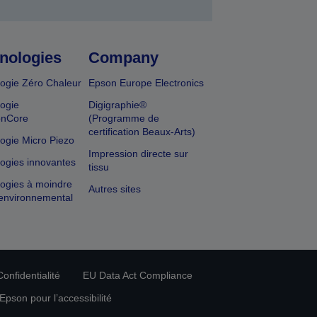
nologies
Company
ogie Zéro Chaleur
Epson Europe Electronics
ogie
Digigraphie®
onCore
(Programme de
certification Beaux-Arts)
ogie Micro Piezo
Impression directe sur
ogies innovantes
tissu
ogies à moindre
Autres sites
environnemental
onfidentialité
EU Data Act Compliance
pson pour l’accessibilité