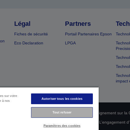
Légal
Partners
Tech
Fiches de sécurité
Portail Partenaires Epson
Technol
ion
Eco Declaration
LPGA
Technol
Precisi
Technol
Technol
Technol
impact 
es sur votre
Autoriser tous les cookies
er à nos
n de conformité des produits
Tout refuser
Déclaration de Renseignement sur la C
 de vos données
Informations sur les cookies
L’engagement d’E
Paramètres des cookies