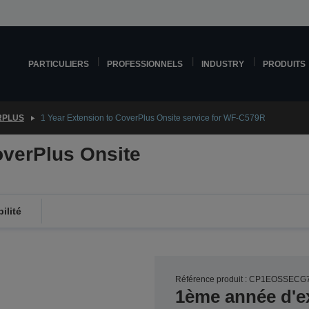
PARTICULIERS
PROFESSIONNELS
INDUSTRY
PRODUITS
RPLUS
1 Year Extension to CoverPlus Onsite service for WF-C579R
overPlus Onsite
ilité
Référence produit : CP1EOSSECG
1ème année d'ex