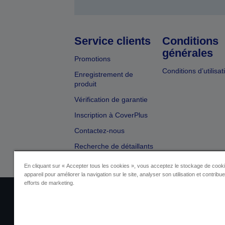
Service clients
Conditions
générales
Promotions
Conditions d’utilisat
Enregistrement de
produit
Vérification de garantie
Inscription à CoverPlus
Contactez-nous
Recherche de détaillants
En cliquant sur « Accepter tous les cookies », vous acceptez le stockage de cooki
appareil pour améliorer la navigation sur le site, analyser son utilisation et contribu
efforts de marketing.
Identification du fournisseur
Identificatio
Contactez-nous au sujet