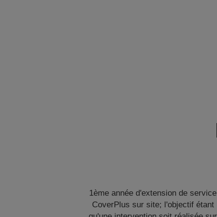
1ème année d'extension de service
CoverPlus sur site; l'objectif étant
qu'une intervention soit réalisée su