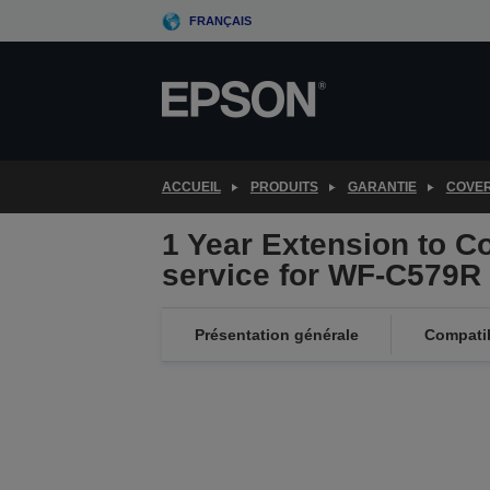
Skip
FRANÇAIS
to
main
content
ACCUEIL
PRODUITS
GARANTIE
COVE
1 Year Extension to C
service for WF-C579R
Présentation générale
Compatib