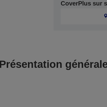
CoverPlus sur 
Présentation général
r