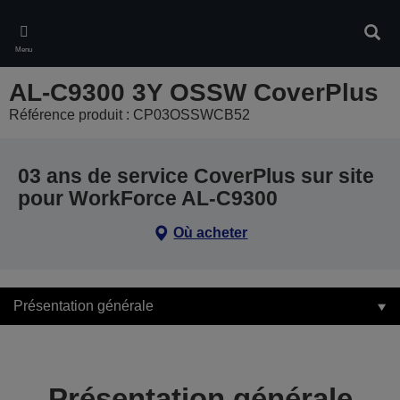
Skip
to
Rech
main
Menu
content
AL-C9300 3Y OSSW CoverPlus
Référence produit : CP03OSSWCB52
03 ans de service CoverPlus sur site
pour WorkForce AL-C9300
Où acheter
Présentation générale
Présentation générale