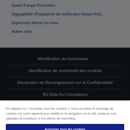
Epson Europe Electronics
Digigraphie® (Programme de certification Beaux-Arts)
Impression directe sur tissu
Autres sites
Identification du fournisseur
Identification de conformité des produits
Déclaration de Renseignement sur la Confidentialité
EU Data Act Compliance
Contactez-nous au sujet de vos données
En cliquant sur « Accepter tous les cookies », vous acceptez le stockage de
cookies sur votre appareil pour améliorer la navigation sur le site, analyser son
Informations sur les cookies
utilisation et contribuer à nos efforts de marketing.
Autoriser tous les cookies