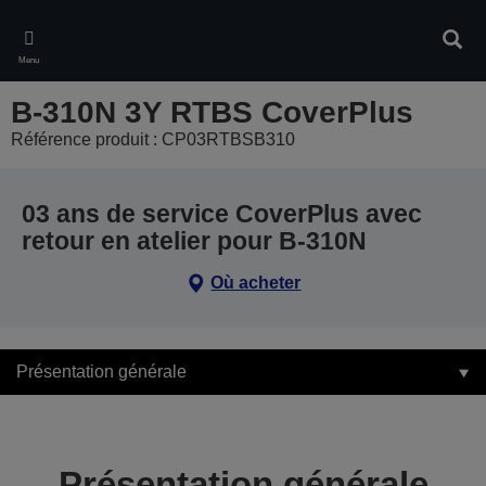
Skip
to
Rech
main
Menu
content
B-310N 3Y RTBS CoverPlus
Référence produit : CP03RTBSB310
03 ans de service CoverPlus avec
retour en atelier pour B-310N
Où acheter
Présentation générale
Présentation générale