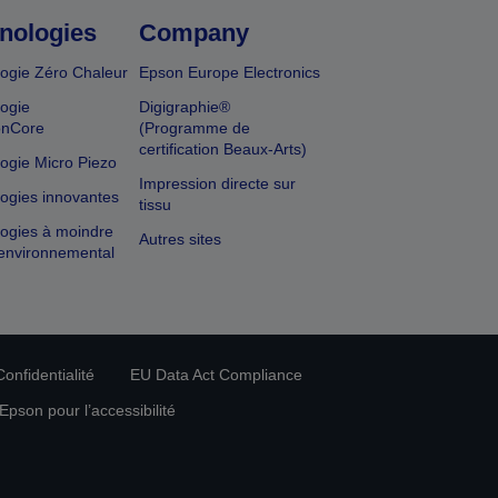
nologies
Company
ogie Zéro Chaleur
Epson Europe Electronics
ogie
Digigraphie®
onCore
(Programme de
certification Beaux-Arts)
ogie Micro Piezo
Impression directe sur
ogies innovantes
tissu
ogies à moindre
Autres sites
environnemental
onfidentialité
EU Data Act Compliance
pson pour l’accessibilité