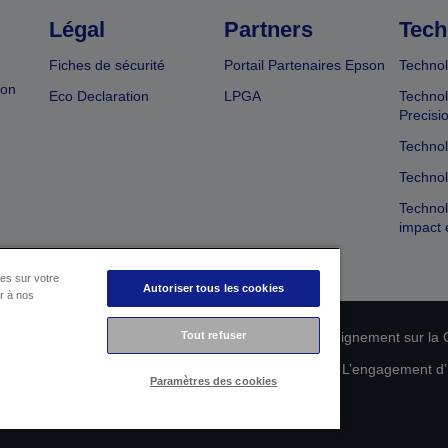
Légal
Partners
Tech
Fiches de sécurité
Portail Partenaires Epson
Technol
ion
Eco Declaration
LPGA
Technol
Precisi
Technol
Technol
Technol
impact 
es sur votre
Autoriser tous les cookies
er à nos
n de conformité des produits
Tout refuser
Déclaration de Renseignement sur la C
 de vos données
Informations sur les cookies
L’engagement d’E
Paramètres des cookies
Copyright © 2026 Seiko Epson