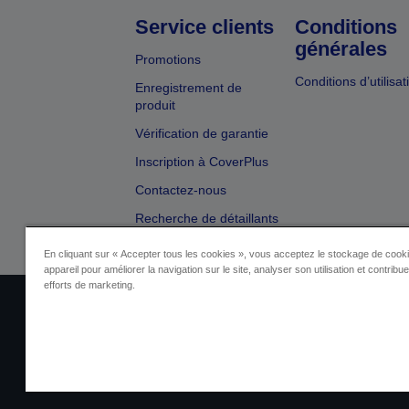
Service clients
Conditions
générales
Promotions
Conditions d’utilisat
Enregistrement de
produit
Vérification de garantie
Inscription à CoverPlus
Contactez-nous
Recherche de détaillants
En cliquant sur « Accepter tous les cookies », vous acceptez le stockage de cooki
appareil pour améliorer la navigation sur le site, analyser son utilisation et contribu
efforts de marketing.
Identification du fournisseur
Identificatio
Contactez-nous au sujet