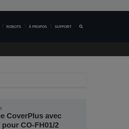
ROBOTS
À PROPOS
SUPPORT
85
ce CoverPlus avec
er pour CO-FH01/2