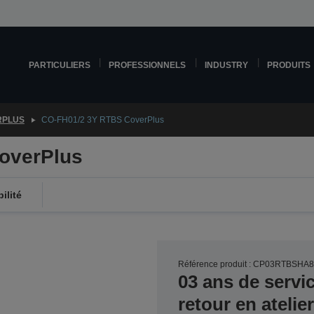
PARTICULIERS
PROFESSIONNELS
INDUSTRY
PRODUITS
RPLUS
CO-FH01/2 3Y RTBS CoverPlus
overPlus
ilité
Référence produit : CP03RTBSHA
03 ans de servi
retour en ateli