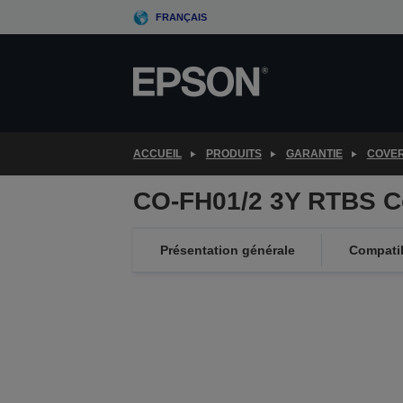
Skip
FRANÇAIS
to
main
content
ACCUEIL
PRODUITS
GARANTIE
COVE
CO-FH01/2 3Y RTBS C
Présentation générale
Compatib