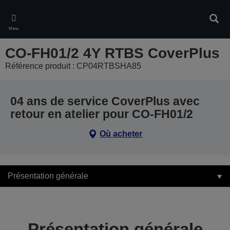
Skip
to
Rech
main
Menu
content
CO-FH01/2 4Y RTBS CoverPlus
Référence produit : CP04RTBSHA85
04 ans de service CoverPlus avec
retour en atelier pour CO-FH01/2
Où acheter
Présentation générale
Présentation générale