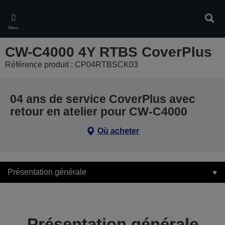
Skip
to
Rech
main
Menu
content
CW-C4000 4Y RTBS CoverPlus
Référence produit : CP04RTBSCK03
04 ans de service CoverPlus avec
retour en atelier pour CW-C4000
Où acheter
Présentation générale
Présentation générale