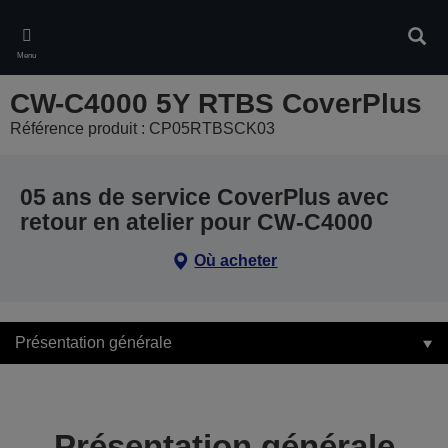
Skip
to
Rech
main
Menu
content
CW-C4000 5Y RTBS CoverPlus
Référence produit : CP05RTBSCK03
05 ans de service CoverPlus avec
retour en atelier pour CW-C4000
Où acheter
Présentation générale
Présentation générale