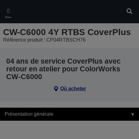
Skip
to
Rech
main
Menu
content
CW-C6000 4Y RTBS CoverPlus
Référence produit : CP04RTBSCH76
04 ans de service CoverPlus avec
retour en atelier pour ColorWorks
CW-C6000
Où acheter
Présentation générale