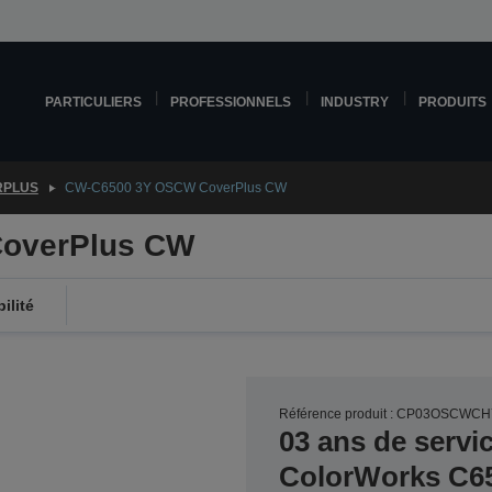
PARTICULIERS
PROFESSIONNELS
INDUSTRY
PRODUITS
RPLUS
CW-C6500 3Y OSCW CoverPlus CW
overPlus CW
ilité
Référence produit : CP03OSCWC
03 ans de serv
ColorWorks C6