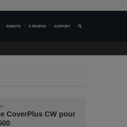
ROBOTS
À PROPOS
SUPPORT
H77
ice CoverPlus CW pour
500