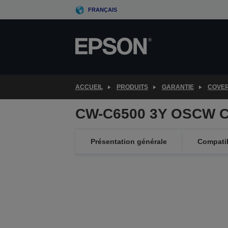
Skip
FRANÇAIS
to
main
content
ACCUEIL
PRODUITS
GARANTIE
COVE
CW-C6500 3Y OSCW C
Présentation générale
Compatib