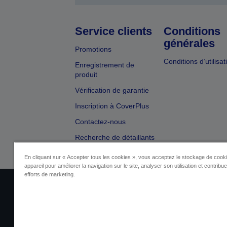
Service clients
Conditions
générales
Promotions
Conditions d’utilisat
Enregistrement de
produit
Vérification de garantie
Inscription à CoverPlus
Contactez-nous
Recherche de détaillants
En cliquant sur « Accepter tous les cookies », vous acceptez le stockage de cooki
appareil pour améliorer la navigation sur le site, analyser son utilisation et contribu
efforts de marketing.
Identification du fournisseur
Identificatio
Contactez-nous au sujet