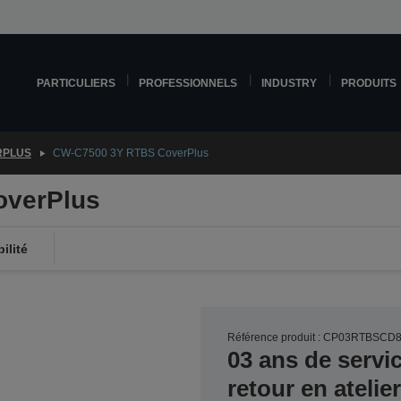
PARTICULIERS
PROFESSIONNELS
INDUSTRY
PRODUITS
RPLUS
CW-C7500 3Y RTBS CoverPlus
overPlus
ilité
Référence produit : CP03RTBSCD
03 ans de servi
retour en ateli