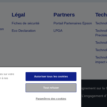
Légal
Partners
Tech
Fiches de sécurité
Portail Partenaires Epson
Technol
ion
Eco Declaration
LPGA
Technol
Precisi
Technol
Technol
Technol
impact 
es sur votre
Autoriser tous les cookies
er à nos
n de conformité des produits
Tout refuser
Déclaration de Renseignement sur la C
 de vos données
Informations sur les cookies
L’engagement d’E
Paramètres des cookies
Copyright © 2026 Seiko Epson