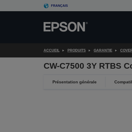
Skip
FRANÇAIS
to
main
content
ACCUEIL
PRODUITS
GARANTIE
COVE
CW-C7500 3Y RTBS C
Présentation générale
Compatib