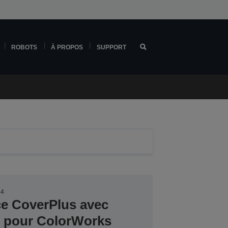
ROBOTS
À PROPOS
SUPPORT
84
ce CoverPlus avec
er pour ColorWorks