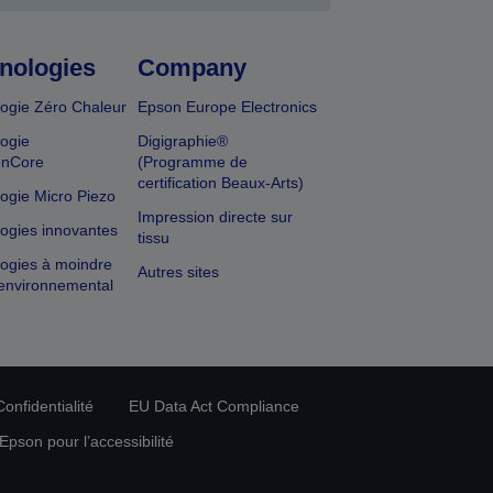
nologies
Company
ogie Zéro Chaleur
Epson Europe Electronics
ogie
Digigraphie®
onCore
(Programme de
certification Beaux-Arts)
ogie Micro Piezo
Impression directe sur
ogies innovantes
tissu
ogies à moindre
Autres sites
environnemental
onfidentialité
EU Data Act Compliance
pson pour l’accessibilité