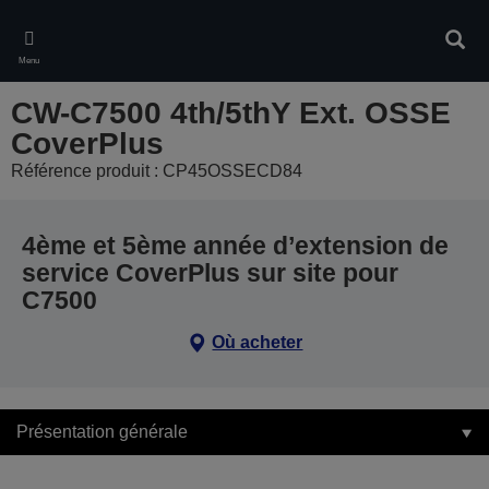
Skip
to
Rech
main
Menu
content
CW-C7500 4th/5thY Ext. OSSE
CoverPlus
Référence produit : CP45OSSECD84
4ème et 5ème année d’extension de
service CoverPlus sur site pour
C7500
Où acheter
Présentation générale