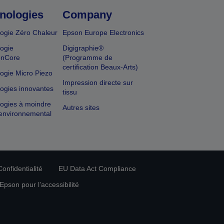
nologies
Company
ogie Zéro Chaleur
Epson Europe Electronics
ogie
Digigraphie®
onCore
(Programme de
certification Beaux-Arts)
ogie Micro Piezo
Impression directe sur
ogies innovantes
tissu
ogies à moindre
Autres sites
environnemental
onfidentialité
EU Data Act Compliance
pson pour l’accessibilité