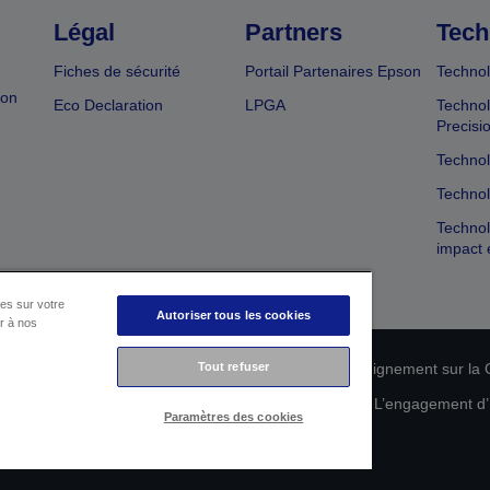
Légal
Partners
Tech
Fiches de sécurité
Portail Partenaires Epson
Technol
ion
Eco Declaration
LPGA
Technol
Precisi
Technol
Technol
Technol
impact 
es sur votre
Autoriser tous les cookies
er à nos
n de conformité des produits
Tout refuser
Déclaration de Renseignement sur la C
 de vos données
Informations sur les cookies
L’engagement d’E
Paramètres des cookies
Copyright © 2026 Seiko Epson