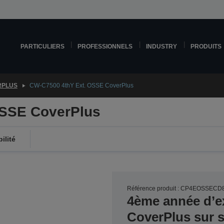
PARTICULIERS
PROFESSIONNELS
INDUSTRY
PRODUITS
RPLUS
CW-C7500 4thY Ext. OSSE CoverPlus
OSSE CoverPlus
ilité
Référence produit : CP4EOSSECD
4ème année d’e
CoverPlus sur s