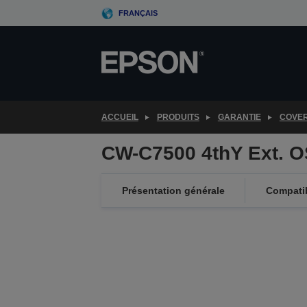
Skip
FRANÇAIS
to
main
content
ACCUEIL
PRODUITS
GARANTIE
COVE
CW-C7500 4thY Ext. 
Présentation générale
Compatib