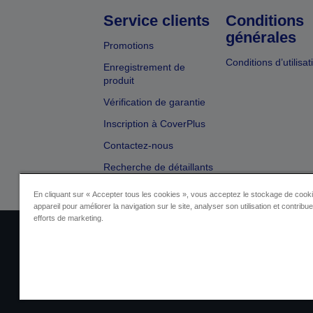
Service clients
Conditions
générales
Promotions
Conditions d’utilisat
Enregistrement de
produit
Vérification de garantie
Inscription à CoverPlus
Contactez-nous
Recherche de détaillants
En cliquant sur « Accepter tous les cookies », vous acceptez le stockage de cooki
appareil pour améliorer la navigation sur le site, analyser son utilisation et contribu
efforts de marketing.
Identification du fournisseur
Identificatio
Contactez-nous au sujet