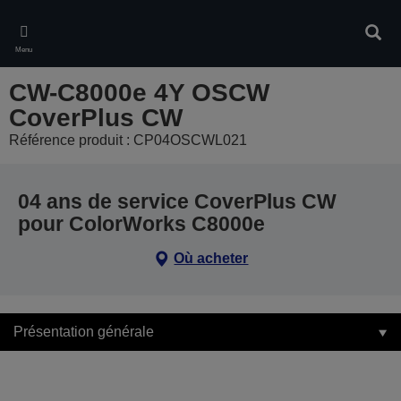
Skip
to
Rech
main
Menu
content
CW-C8000e 4Y OSCW
CoverPlus CW
Référence produit : CP04OSCWL021
04 ans de service CoverPlus CW
pour ColorWorks C8000e
Où acheter
Présentation générale