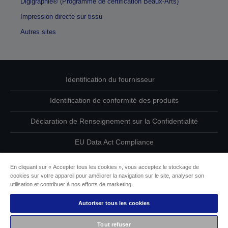
Digigraphie® (Programme de certification Beaux-Arts)
Impression directe sur tissu
Autres sites
Identification du fournisseur
Identification de conformité des produits
Déclaration de Renseignement sur la Confidentialité
EU Data Act Compliance
Contactez-nous au sujet de vos données
En cliquant sur « Accepter tous les cookies », vous acceptez le stockage de
cookies sur votre appareil pour améliorer la navigation sur le site, analyser son
Informations sur les cookies
utilisation et contribuer à nos efforts de marketing.
Autoriser tous les cookies
L’engagement d’Epson pour l’accessibilité
Tout refuser