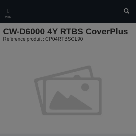
Skip
to
Rech
main
Menu
content
CW-D6000 4Y RTBS CoverPlus
Référence produit : CP04RTBSCL90