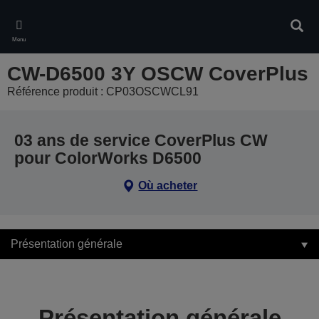
Skip
to
Rech
main
Menu
content
CW-D6500 3Y OSCW CoverPlus
Référence produit : CP03OSCWCL91
03 ans de service CoverPlus CW
pour ColorWorks D6500
Où acheter
Présentation générale
Présentation générale