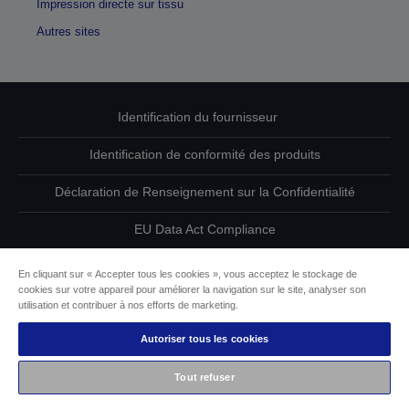
Impression directe sur tissu
Autres sites
Identification du fournisseur
Identification de conformité des produits
Déclaration de Renseignement sur la Confidentialité
EU Data Act Compliance
Contactez-nous au sujet de vos données
En cliquant sur « Accepter tous les cookies », vous acceptez le stockage de
cookies sur votre appareil pour améliorer la navigation sur le site, analyser son
Informations sur les cookies
utilisation et contribuer à nos efforts de marketing.
Autoriser tous les cookies
L’engagement d’Epson pour l’accessibilité
Tout refuser
Copyright © 2026 Seiko Epson