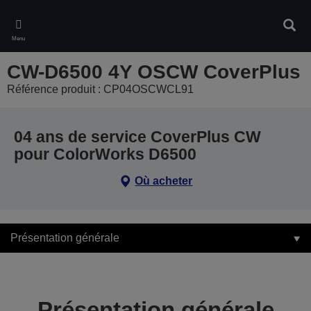
Skip
to
Rech
main
Menu
content
CW-D6500 4Y OSCW CoverPlus
Référence produit : CP04OSCWCL91
04 ans de service CoverPlus CW
pour ColorWorks D6500
Où acheter
Présentation générale
Présentation générale