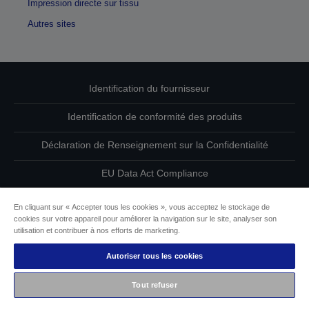
Impression directe sur tissu
Autres sites
Identification du fournisseur
Identification de conformité des produits
Déclaration de Renseignement sur la Confidentialité
EU Data Act Compliance
Contactez-nous au sujet de vos données
En cliquant sur « Accepter tous les cookies », vous acceptez le stockage de
cookies sur votre appareil pour améliorer la navigation sur le site, analyser son
Informations sur les cookies
utilisation et contribuer à nos efforts de marketing.
Autoriser tous les cookies
L’engagement d’Epson pour l’accessibilité
Tout refuser
Copyright © 2026 Seiko Epson