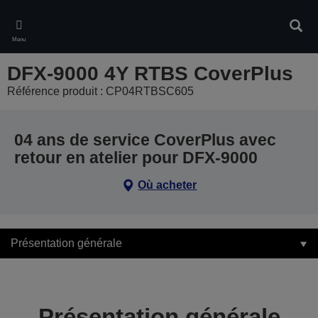
Skip
to
Rech
main
Menu
content
DFX-9000 4Y RTBS CoverPlus
Référence produit : CP04RTBSC605
04 ans de service CoverPlus avec
retour en atelier pour DFX-9000
Où acheter
Présentation générale
Présentation générale