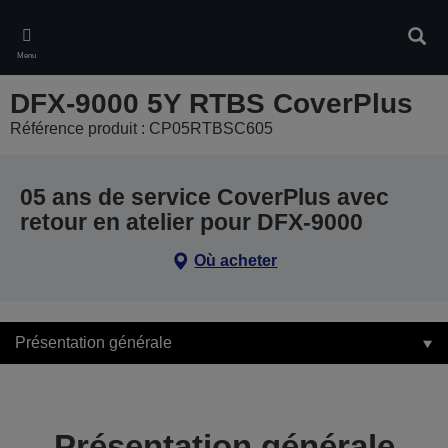
Skip
to
Rech
main
Menu
content
DFX-9000 5Y RTBS CoverPlus
Référence produit : CP05RTBSC605
05 ans de service CoverPlus avec
retour en atelier pour DFX-9000
Où acheter
Présentation générale
Présentation générale