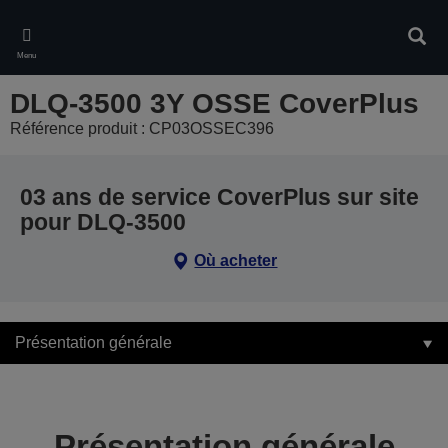
Skip
to
Rech
main
Menu
content
DLQ-3500 3Y OSSE CoverPlus
Référence produit : CP03OSSEC396
03 ans de service CoverPlus sur site
pour DLQ-3500
Où acheter
Présentation générale
Présentation générale