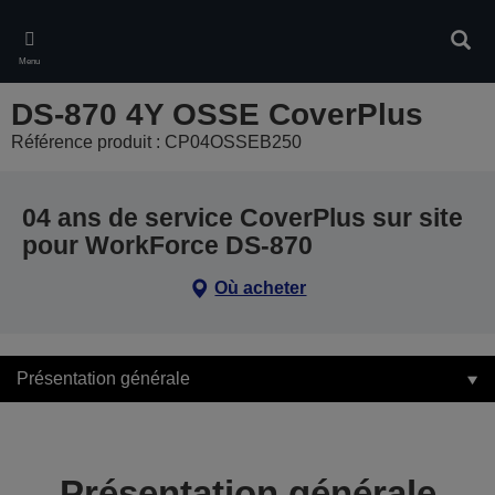
Skip
to
Rech
main
Menu
content
DS-870 4Y OSSE CoverPlus
Référence produit : CP04OSSEB250
04 ans de service CoverPlus sur site
pour WorkForce DS-870
Où acheter
Présentation générale
Présentation générale