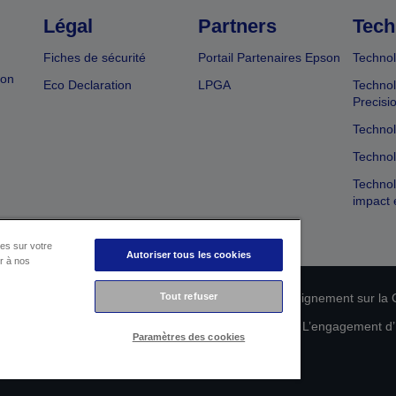
Légal
Partners
Tech
Fiches de sécurité
Portail Partenaires Epson
Technol
ion
Eco Declaration
LPGA
Technol
Precisi
Technol
Technol
Technol
impact 
es sur votre
Autoriser tous les cookies
er à nos
n de conformité des produits
Tout refuser
Déclaration de Renseignement sur la C
 de vos données
Informations sur les cookies
L’engagement d’E
Paramètres des cookies
Copyright © 2026 Seiko Epson