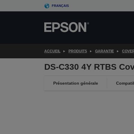
Skip
FRANÇAIS
to
main
content
ACCUEIL
PRODUITS
GARANTIE
COVE
DS-C330 4Y RTBS Cov
Présentation générale
Compatib