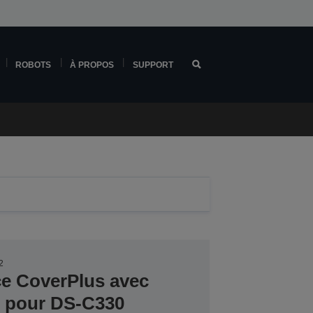
ROBOTS
À PROPOS
SUPPORT
2
ce CoverPlus avec
er pour DS-C330