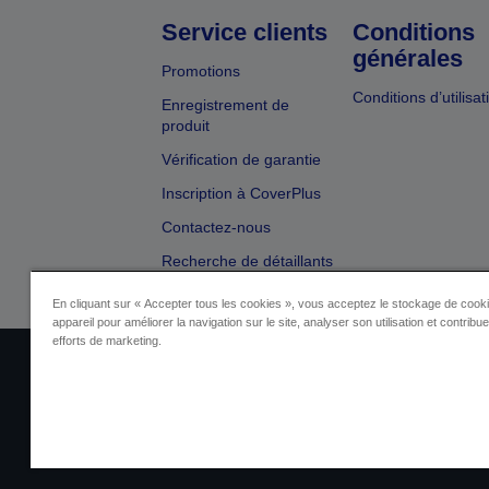
Service clients
Conditions
générales
Promotions
Conditions d’utilisat
Enregistrement de
produit
Vérification de garantie
Inscription à CoverPlus
Contactez-nous
Recherche de détaillants
En cliquant sur « Accepter tous les cookies », vous acceptez le stockage de cooki
appareil pour améliorer la navigation sur le site, analyser son utilisation et contribu
efforts de marketing.
Identification du fournisseur
Identificatio
Contactez-nous au sujet