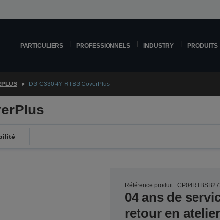
PARTICULIERS
PROFESSIONNELS
INDUSTRY
PRODUITS
RPLUS
DS-C330 4Y RTBS CoverPlus
erPlus
ilité
Référence produit : CP04RTBSB27
04 ans de servi
retour en ateli