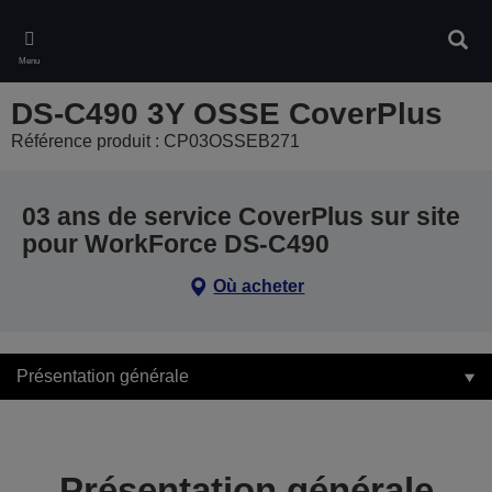
Skip
to
Rech
main
Menu
content
DS-C490 3Y OSSE CoverPlus
Référence produit : CP03OSSEB271
03 ans de service CoverPlus sur site
pour WorkForce DS-C490
Où acheter
Présentation générale
Présentation générale