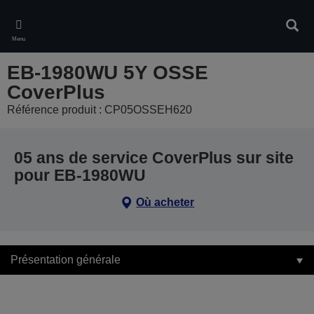
Skip
to
Rech
main
Menu
content
EB-1980WU 5Y OSSE
CoverPlus
Référence produit : CP05OSSEH620
05 ans de service CoverPlus sur site
pour EB-1980WU
Où acheter
Présentation générale