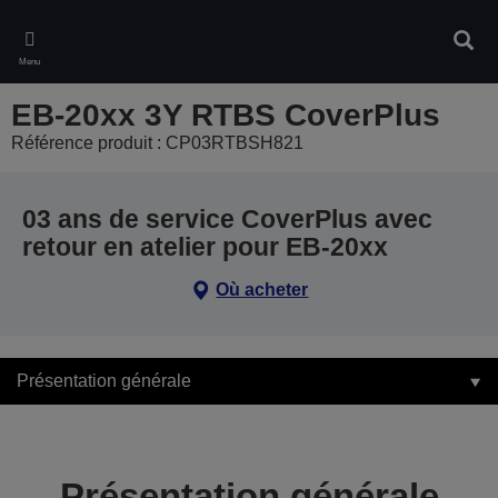
Skip
to
Rech
main
Menu
content
EB-20xx 3Y RTBS CoverPlus
Référence produit : CP03RTBSH821
03 ans de service CoverPlus avec
retour en atelier pour EB-20xx
Où acheter
Présentation générale
Présentation générale