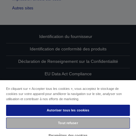
Autres sites
Identification du fournisseur
Identification de conformité des produits
Déclaration de Renseignement sur la Confidentialité
EU Data Act Compliance
Contactez-nous au sujet de vos données
En cliquant sur « Accepter tous les cookies », vous acceptez le stockage de
cookies sur votre appareil pour améliorer la navigation sur le site, analyser son
Informations sur les cookies
utilisation et contribuer à nos efforts de marketing.
Autoriser tous les cookies
L’engagement d’Epson pour l’accessibilité
Tout refuser
Copyright © 2026 Seiko Epson
Paramètres des cookies