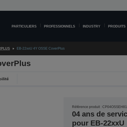
PARTICULIERS
PROFESSIONNELS
INDUSTRY
PRODUITS
RPLUS
EB-22xxU 4Y OSSE CoverPlus
verPlus
ilité
Référence produit : CP04OSSEH8
04 ans de servi
pour EB-22xxU