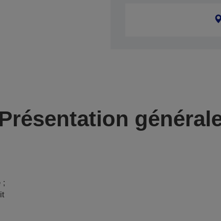
Présentation général
 ;
it