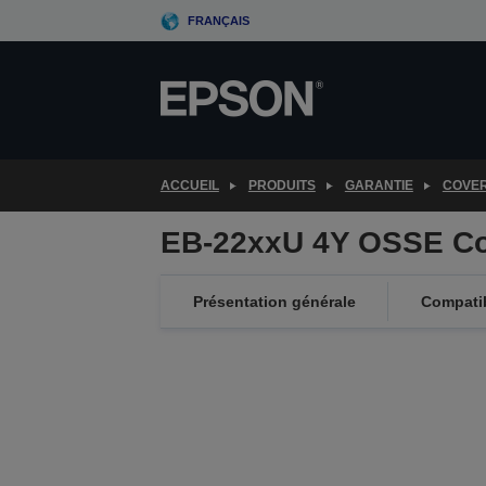
Skip
FRANÇAIS
to
main
content
ACCUEIL
PRODUITS
GARANTIE
COVE
EB-22xxU 4Y OSSE Co
Présentation générale
Compatib