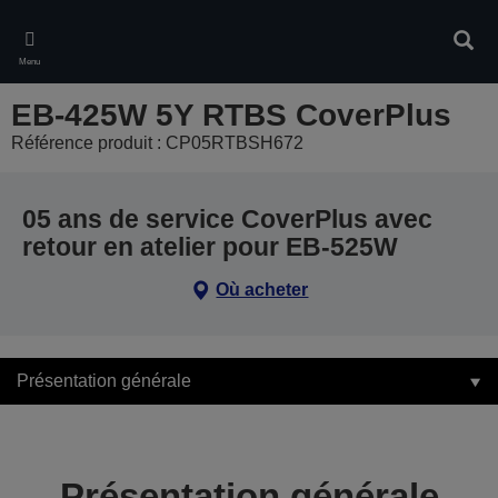
Skip
to
Rech
main
Menu
content
EB-425W 5Y RTBS CoverPlus
Référence produit : CP05RTBSH672
05 ans de service CoverPlus avec
retour en atelier pour EB-525W
Où acheter
Présentation générale
Présentation générale