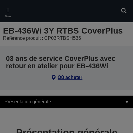
Skip
to
Rech
main
Menu
content
EB-436Wi 3Y RTBS CoverPlus
Référence produit : CP03RTBSH536
03 ans de service CoverPlus avec
retour en atelier pour EB-436Wi
Où acheter
Présentation générale
Présentation générale