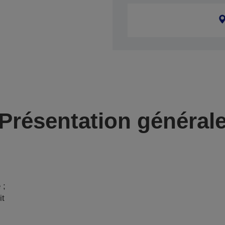
Présentation général
 ;
it