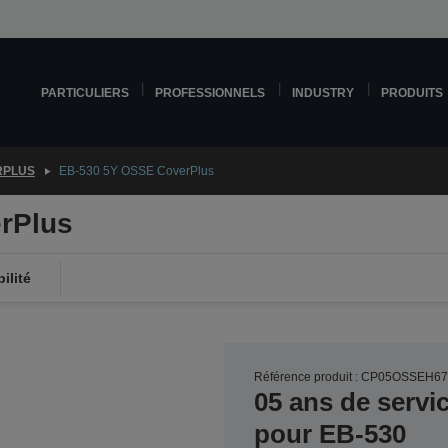
PARTICULIERS
PROFESSIONNELS
INDUSTRY
PRODUITS
RPLUS
EB-530 5Y OSSE CoverPlus
rPlus
ilité
Référence produit : CP05OSSEH6
05 ans de servi
pour EB-530