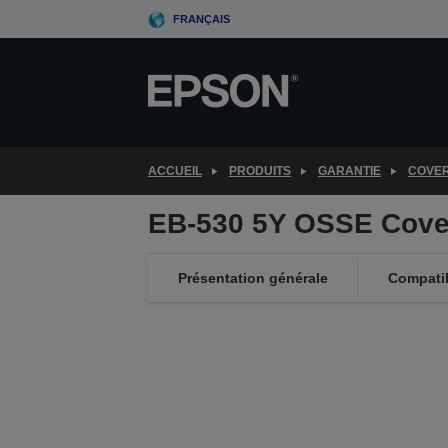
Skip
FRANÇAIS
to
main
content
ACCUEIL
PRODUITS
GARANTIE
COVE
EB-530 5Y OSSE Cove
Présentation générale
Compatib