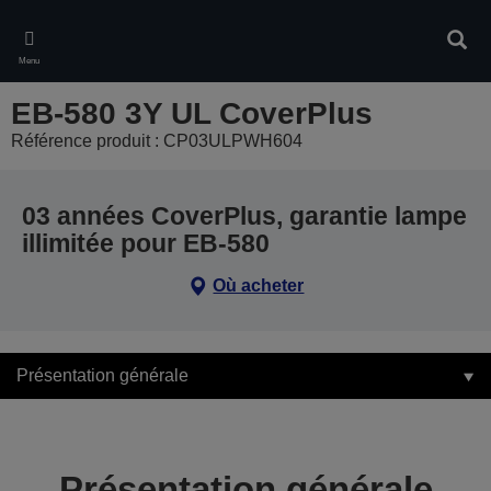
Skip
to
Rech
main
Menu
content
EB-580 3Y UL CoverPlus
Référence produit : CP03ULPWH604
03 années CoverPlus, garantie lampe
illimitée pour EB-580
Où acheter
Présentation générale
Présentation générale