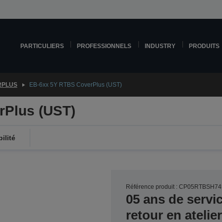
PARTICULIERS
PROFESSIONNELS
INDUSTRY
PRODUITS
RPLUS
EB-6xx 5Y RTBS CoverPlus (UST)
rPlus (UST)
ilité
Référence produit : CP05RTBSH74
05 ans de servi
retour en ateli