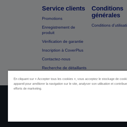
Service clients
Conditions
générales
Promotions
Conditions d’utilisat
Enregistrement de
produit
Vérification de garantie
Inscription à CoverPlus
Contactez-nous
Recherche de détaillants
En cliquant sur « Accepter tous les cookies », vous acceptez le stockage de cooki
appareil pour améliorer la navigation sur le site, analyser son utilisation et contribu
efforts de marketing.
Identification du fournisseur
Identificatio
Contactez-nous au sujet