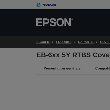
Skip
FRANÇAIS
to
main
content
ACCUEIL
PRODUITS
GARANTIE
COVE
EB-6xx 5Y RTBS Cove
Présentation générale
Compatib