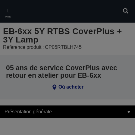
Skip
to
Rech
main
Menu
content
EB-6xx 5Y RTBS CoverPlus +
3Y Lamp
Référence produit : CP05RTBLH745
05 ans de service CoverPlus avec
retour en atelier pour EB-6xx
Où acheter
Présentation générale