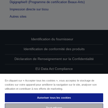
Digigraphie® (Programme de certification Beaux-Arts)
Impression directe sur tissu
Autres sites
Identification du fournisseur
Identification de conformité des produits
Déclaration de Renseignement sur la Confidentialité
EU Data Act Compliance
Contactez-nous au sujet de vos données
En cliquant sur « Accepter tous les cookies », vous acceptez le stockage de
cookies sur votre appareil pour améliorer la navigation sur le site, analyser son
Informations sur les cookies
utilisation et contribuer à nos efforts de marketing.
Autoriser tous les cookies
L’engagement d’Epson pour l’accessibilité
Tout refuser