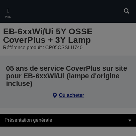
Skip
to
Rech
main
Menu
content
EB-6xxWi/Ui 5Y OSSE
CoverPlus + 3Y Lamp
Référence produit : CP05OSSLH740
05 ans de service CoverPlus sur site
pour EB-6xxWi/Ui (lampe d'origine
incluse)
Où acheter
Présentation générale