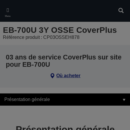
Skip
to
Rech
main
Menu
content
EB-700U 3Y OSSE CoverPlus
Référence produit : CP03OSSEH878
03 ans de service CoverPlus sur site
pour EB-700U
Où acheter
Présentation générale
Présentation générale