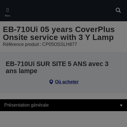
Skip
to
Rech
main
Menu
content
EB-710Ui 05 years CoverPlus
Onsite service with 3 Y Lamp
Référence produit : CP05OSSLH877
EB-710Ui SUR SITE 5 ANS avec 3
ans lampe
Où acheter
Présentation générale