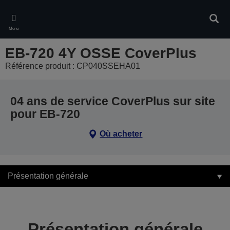
Skip
to
Rech
main
Menu
content
EB-720 4Y OSSE CoverPlus
Référence produit : CP040SSEHA01
04 ans de service CoverPlus sur site
pour EB-720
Où acheter
Présentation générale
Présentation générale