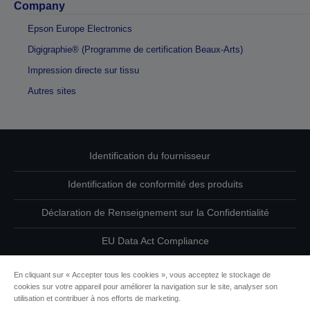
Company
Epson Europe Electronics
Digigraphie® (Programme de certification Beaux-Arts)
Impression directe sur tissu
Autres sites
Identification du fournisseur
Identification de conformité des produits
Déclaration de Renseignement sur la Confidentialité
EU Data Act Compliance
Contactez-nous au sujet de vos données
En cliquant sur « Accepter tous les cookies », vous acceptez le stockage de
cookies sur votre appareil pour améliorer la navigation sur le site, analyser son
Informations sur les cookies
utilisation et contribuer à nos efforts de marketing.