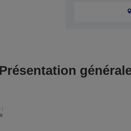
Présentation général
 ;
it