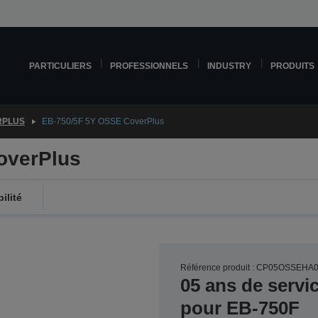
PARTICULIERS
PROFESSIONNELS
INDUSTRY
PRODUITS
RPLUS
EB-750/5F 5Y OSSE CoverPlus
overPlus
ilité
Référence produit : CP05OSSEHA
05 ans de servi
pour EB-750F