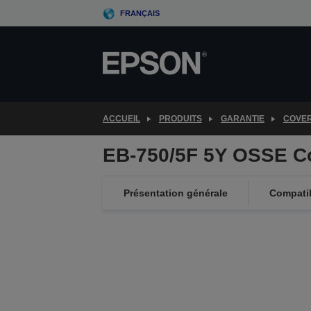
Skip
FRANÇAIS
to
main
content
ACCUEIL
PRODUITS
GARANTIE
COVE
EB-750/5F 5Y OSSE C
Présentation générale
Compatib