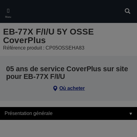
Skip
to
Rech
main
Menu
content
EB-77X F/I/U 5Y OSSE
CoverPlus
Référence produit : CP05OSSEHA83
05 ans de service CoverPlus sur site
pour EB-77X F/I/U
Où acheter
Présentation générale