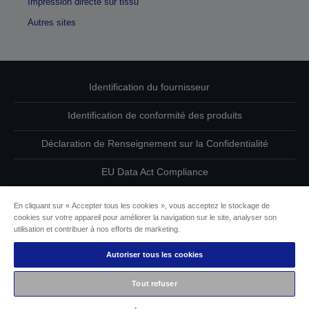
Impression directe sur tissu
Autres sites
Identification du fournisseur
Identification de conformité des produits
Déclaration de Renseignement sur la Confidentialité
EU Data Act Compliance
Contactez-nous au sujet de vos données
En cliquant sur « Accepter tous les cookies », vous acceptez le stockage de
cookies sur votre appareil pour améliorer la navigation sur le site, analyser son
Informations sur les cookies
utilisation et contribuer à nos efforts de marketing.
Autoriser tous les cookies
L’engagement d’Epson pour l’accessibilité
Tout refuser
Copyright © 2026 Seiko Epson