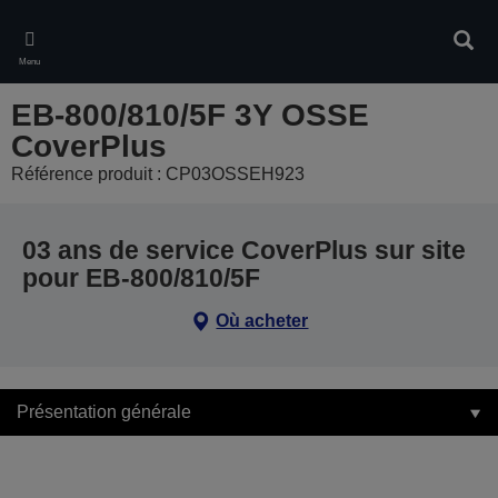
Skip
to
Rech
main
Menu
content
EB-800/810/5F 3Y OSSE
CoverPlus
Référence produit : CP03OSSEH923
03 ans de service CoverPlus sur site
pour EB-800/810/5F
Où acheter
Présentation générale