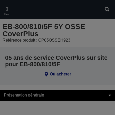
Skip
to
Rech
main
Menu
content
EB-800/810/5F 5Y OSSE
CoverPlus
Référence produit : CP05OSSEH923
05 ans de service CoverPlus sur site
pour EB-800/810/5F
Où acheter
Présentation générale