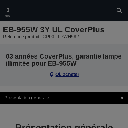
Skip
to
Rech
main
Menu
content
EB-955W 3Y UL CoverPlus
Référence produit : CP03ULPWH582
03 années CoverPlus, garantie lampe
illimitée pour EB-955W
Où acheter
Présentation générale
Présentation générale