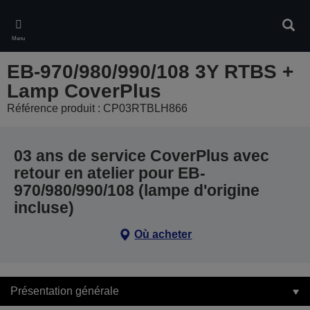
Skip
to
Rech
main
Menu
content
EB-970/980/990/108 3Y RTBS +
Lamp CoverPlus
Référence produit : CP03RTBLH866
03 ans de service CoverPlus avec
retour en atelier pour EB-
970/980/990/108 (lampe d'origine
incluse)
Où acheter
Présentation générale