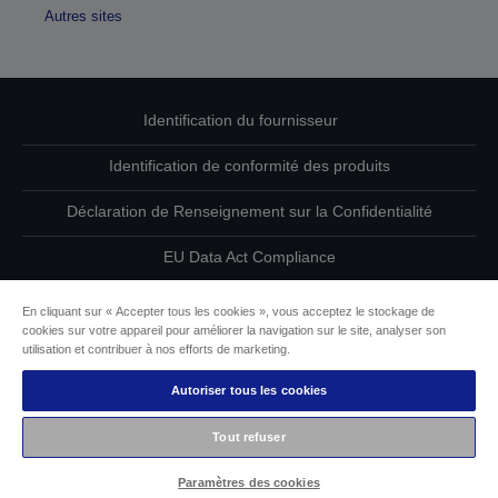
Autres sites
Identification du fournisseur
Identification de conformité des produits
Déclaration de Renseignement sur la Confidentialité
EU Data Act Compliance
Contactez-nous au sujet de vos données
En cliquant sur « Accepter tous les cookies », vous acceptez le stockage de
cookies sur votre appareil pour améliorer la navigation sur le site, analyser son
Informations sur les cookies
utilisation et contribuer à nos efforts de marketing.
Autoriser tous les cookies
L’engagement d’Epson pour l’accessibilité
Tout refuser
Copyright © 2026 Seiko Epson
Paramètres des cookies