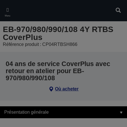
Skip
to
Rech
main
Menu
content
EB-970/980/990/108 4Y RTBS
CoverPlus
Référence produit : CP04RTBSH866
04 ans de service CoverPlus avec
retour en atelier pour EB-
970/980/990/108
Où acheter
Présentation générale