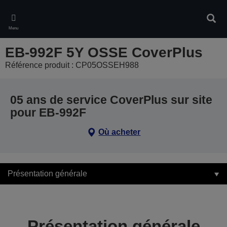
Skip
to
Rech
main
Menu
content
EB-992F 5Y OSSE CoverPlus
Référence produit : CP05OSSEH988
05 ans de service CoverPlus sur site
pour EB-992F
Où acheter
Présentation générale
Présentation générale