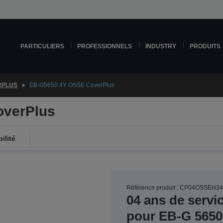
PARTICULIERS
PROFESSIONNELS
INDUSTRY
PRODUITS
RPLUS
EB-G5650 4Y OSSE CoverPlus
overPlus
ilité
Référence produit : CP04OSSEH3
04 ans de servi
pour EB-G 5650