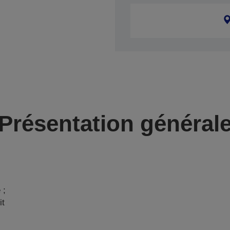
Présentation général
 ;
it