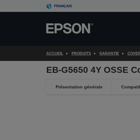
Skip
FRANÇAIS
to
main
content
ACCUEIL
PRODUITS
GARANTIE
COVE
EB-G5650 4Y OSSE C
Présentation générale
Compatib