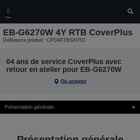
Skip
to
Rech
main
Menu
content
EB-G6270W 4Y RTB CoverPlus
Référence produit : CP04RTBSH702
04 ans de service CoverPlus avec
retour en atelier pour EB-G6270W
Où acheter
Présentation générale
Présentation générale