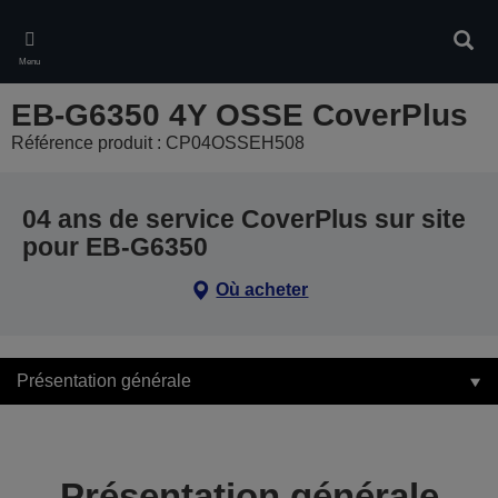
Skip
to
Rech
main
Menu
content
EB-G6350 4Y OSSE CoverPlus
Référence produit : CP04OSSEH508
04 ans de service CoverPlus sur site
pour EB-G6350
Où acheter
Présentation générale
Présentation générale