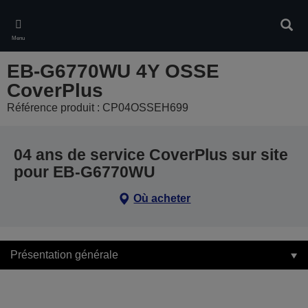
Skip
to
Rech
main
Menu
content
EB-G6770WU 4Y OSSE
CoverPlus
Référence produit : CP04OSSEH699
04 ans de service CoverPlus sur site
pour EB-G6770WU
Où acheter
Présentation générale