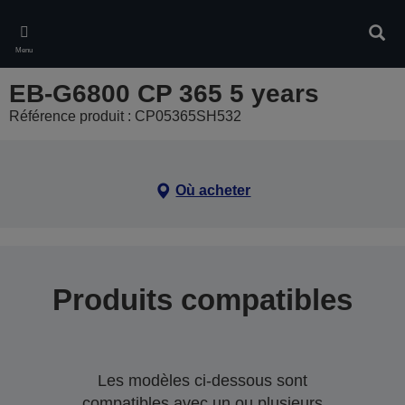
Skip
to
Rech
main
Menu
content
EB-G6800 CP 365 5 years
Référence produit : CP05365SH532
Où acheter
Produits compatibles
Les modèles ci-dessous sont
compatibles avec un ou plusieurs