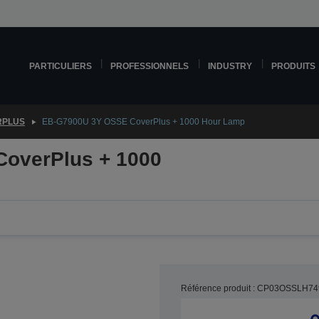
PARTICULIERS
PROFESSIONNELS
INDUSTRY
PRODUITS
RPLUS
EB-G7900U 3Y OSSE CoverPlus + 1000 Hour Lamp
overPlus + 1000
Référence produit : CP03OSSLH74