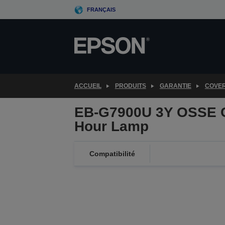
Skip
FRANÇAIS
to
main
content
ACCUEIL
PRODUITS
GARANTIE
COVE
EB-G7900U 3Y OSSE C
Hour Lamp
Compatibilité