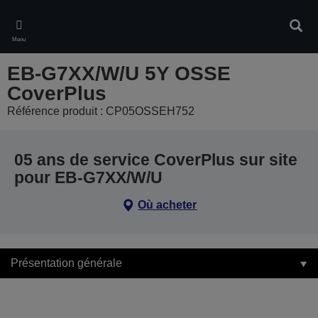
Skip
to
Rech
main
Menu
content
EB-G7XX/W/U 5Y OSSE
CoverPlus
Référence produit : CP05OSSEH752
05 ans de service CoverPlus sur site
pour EB-G7XX/W/U
Où acheter
Présentation générale