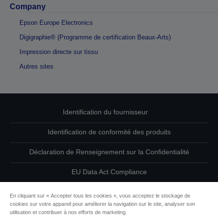
Company
Epson Europe Electronics
Digigraphie® (Programme de certification Beaux-Arts)
Impression directe sur tissu
Autres sites
Identification du fournisseur
Identification de conformité des produits
Déclaration de Renseignement sur la Confidentialité
EU Data Act Compliance
Contactez-nous au sujet de vos données
En cliquant sur « Accepter tous les cookies », vous acceptez le stockage de
cookies sur votre appareil pour améliorer la navigation sur le site, analyser son
Informations sur les cookies
utilisation et contribuer à nos efforts de marketing.